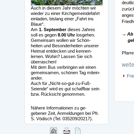
deutli
Auch in diesem Jahr möchten wir
zurück
wieder zu einer Kirchgemeindefahrt
angest
einladen, bislang einer „Fahrt ins
Friedh
Blaue“.
Am
1. September
dieses Jahres
→ Ab 
soll es gegen
8.00 Uhr
losgehen.
Gemeinsam wollen wir Schön-
gelb
heiten und Besonderheiten unserer
Heimat entdecken und kennen-
Pfarr
lernen. Wohin? Lassen Sie sich
überraschen!
weite
Mit dem Bus verbringen wir einen
gemeinsamen, schönen Tag mitein-
Fri
ander.
Auch für „Nicht-so-gut-zu-Fuß-
Seiende“ wird es gut schaffbar sein
bzw. Rücksicht genommen.
Nähere Informationen zu ge-
gebener Zeit, Anmeldungen bei Pfr.
S. Vödisch (Tel. 035209/20217).