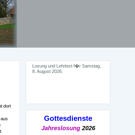
Losung und Lehrtext f�r Samstag,
8. August 2026:
t dort
Gottesdienste
 aus
e
Jahreslosung
2026
t