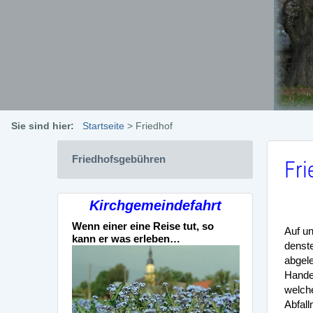
Sie sind hier:
Startseite
>
Friedhof
Friedhofsgebühren
Fri
Kirchgemeindefahrt
Wenn einer eine Reise tut, so
Auf un
kann er was erleben…
denste
abgele
Hande
welche
Abfall