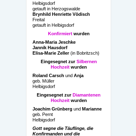
Helbigsdorf
getauft in Herzogswalde
Brynhild Henriette Vödisch
Freital
getauft in Helbigsdorf
Konfirmiert
wurden
Anna-Maria Jeschke
Jannik Hausdorf
Elisa-Marie Zeller
(in Bobritzsch)
Eingesegnet zur
Silbernen
Hochzeit
wurden
Roland Carsch
und
Anja
geb. Müller
Helbigsdorf
Eingesegnet zur
Diamantenen
Hochzeit
wurden
Joachim Grünberg
und
Marianne
geb. Pernt
Helbigsdorf
Gott segne die Täuflinge, die
Konfirmanden und die