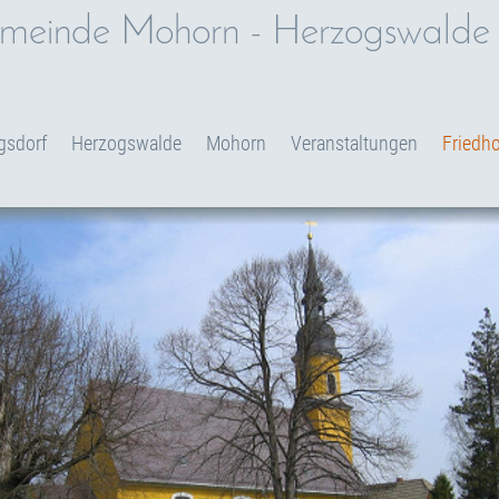
emeinde Mohorn - Herzogswalde -
gsdorf
Herzogswalde
Mohorn
Veranstaltungen
Friedho