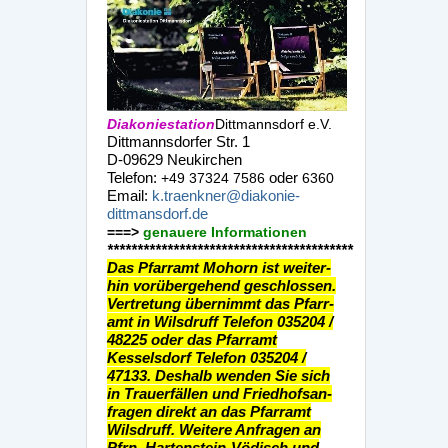
Diakoniestation
Dittmannsdorf e.V.
Dittmannsdorfer Str. 1
D-09629 Neukirchen
Telefon:
oder
+49 37324 7586
6360
Email:
k.traenkner@diakonie-
dittmansdorf.de
===>
genauere Informationen
*****************************************
Das Pfarramt Mohorn ist weiter-
hin vorübergehend geschlossen.
Vertretung übernimmt das Pfarr-
amt in Wilsdruff Telefon 035204 /
48225 oder das Pfarramt
Kesselsdorf Telefon 035204 /
47133. Deshalb wenden Sie sich
in Trauerfällen und Friedhofsan-
fragen direkt an das Pfarramt
Wilsdruff. Weitere Anfragen an
Pfrn. Hartenstein-Vödisch und